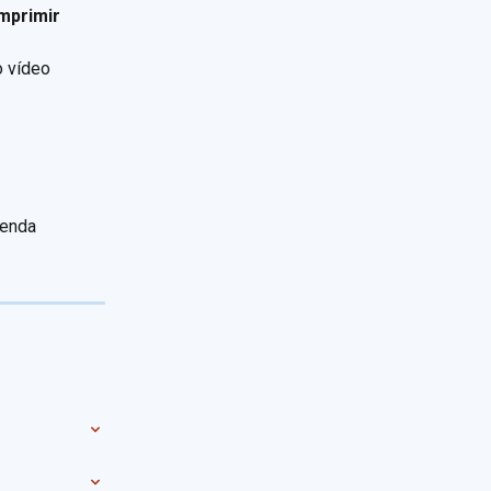
mprimir 
 vídeo 
venda 