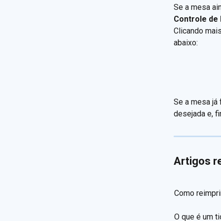
Se a mesa ai
Controle de
Clicando mais
abaixo:
Se a mesa já 
desejada e, f
Artigos r
Como reimpri
O que é um t