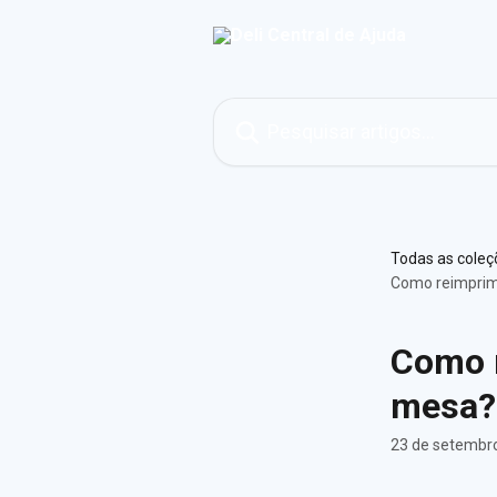
Passar para o conteúdo principal
Pesquisar artigos...
Todas as coleç
Como reimprimi
Como r
mesa?
23 de setembr